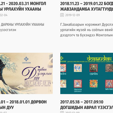
1.21 - 2020.03.31 МОНГОЛ
2018.11.23 – 2019.01.22 БОГ
Ы УРЛАХУЙН УХААНЫ
ЖАВЗАНДАМБА ХУТАГТУУД
С
ДҮР, ДҮРСЛЭЛ XVII-XX ЗУУН
02-04
2019-12-09
 ДАРХНЫ УРЛАХУЙН УХААНЫ
Г.Занабазарын нэрэмжит Дүрслэ
үзэсгэлэн
урлагийн музей нь соёлын өвий
дээдлэгч та бүхэндээ Монголын
тогтнол, Монгол бахархалын са
тохиолдуулан “Богд Жавзандам
хутгатуудын дүр, дүрслэл, /XVII-
зуун/” үзэсгэлэнг зохион байг
оюуны мэлмийд тань өргөн бар
байна.
2.01 – 2018.01.01 ДӨРВӨН
2017.05.18 – 2017.09.10
ЫН ДУУ
ДОГШИДЫН АВРАЛ ҮЗЭСГЭ
01-07
2017-12-09