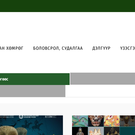
АН ХӨМРӨГ
БОЛОВСРОЛ, СУДАЛГАА
ДЭЛГҮҮР
ҮЗЭСГ
гөөс