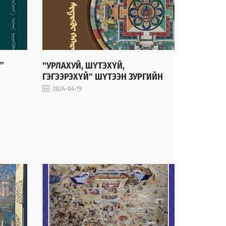
”
"УРЛАХУЙ, ШҮТЭХҮЙ,
ГЭГЭЭРЭХҮЙ" ШҮТЭЭН ЗУРГИЙН
ҮЗЭСГЭЛЭН
2024-04-19