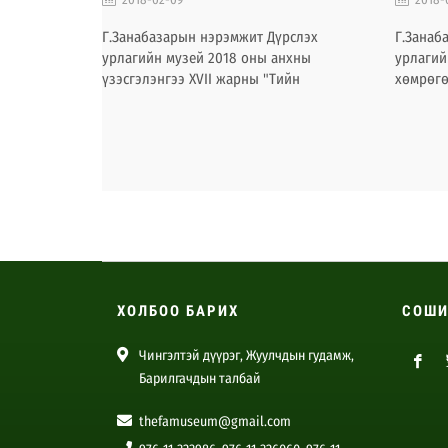
Г.Занабазарын нэрэмжит Дүрслэх
Г.Занаб
урлагийн музей 2018 оны анхны
урлагий
үзэсгэлэнгээ XVII жарны "Тийн
хөмрөгө
унжлагат" хэмээх шороон нохой
зориула
жилийн сар шинийн баярын өмнөхөн
байгуул
“Цаглашгүй ариуссан сэтгэлийн болор
удаад г
орд” хэмээх нэртэйгээр дэлгэх гэж
Японы м
байна.
бүрдсэн
үзэсгэл
өргөн б
репроду
байгаа 
ХОЛБОО БАРИХ
СОШИ
Чингэлтэй дүүрэг, Жуулчдын гудамж,
Барилгачдын талбай
thefamuseum@gmail.com