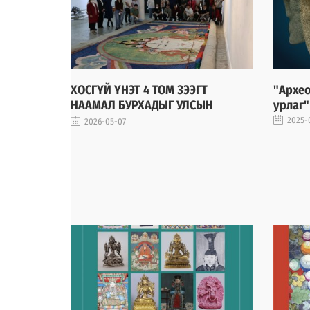
ХОСГҮЙ ҮНЭТ 4 ТОМ ЗЭЭГТ
"Архео
НААМАЛ БУРХАДЫГ УЛСЫН
урлаг"
ТООЛЛОГОД ХАМРУУЛЛА
2025-
2026-05-07