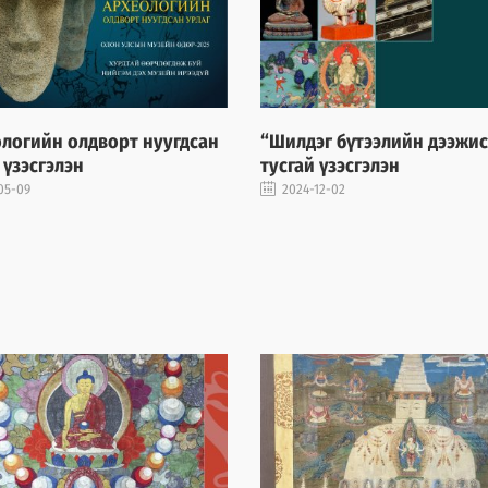
логийн олдворт нуугдсан
“Шилдэг бүтээлийн дээжис
 үзэсгэлэн
тусгай үзэсгэлэн
05-09
2024-12-02