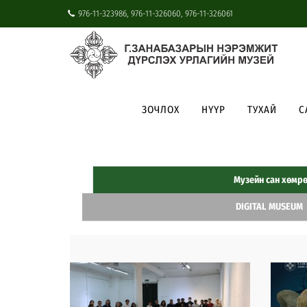
976-11-323986, 976-11-326060, 976-11-326061
ЗОЧЛОХ
НҮҮР
ТУХАЙ
С
Музейн сан хөмрө
DIGITAL MUSEUM