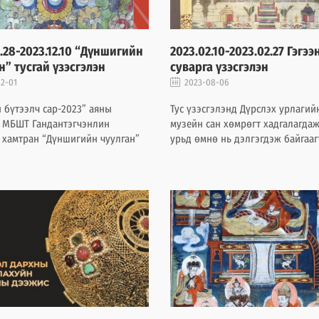
1.28-2023.12.10 “Дүншигийн
2023.02.10-2023.02.27 Гэгээ
н” тусгай үзэсгэлэн
суварга үзэсгэлэн
2-01
2023-08-06
 бүтээлч сар-2023” аяны
Тус үзэсгэлэнд Дүрслэх урлагий
 МБШТ Гандантэгчэнлин
музейн сан хөмрөгт хадгалагдаж
 хамтран “Дүншигийн чуулган”
урьд өмнө нь дэлгэгдэж байгаа
зэсгэлэнг үзэгч та бүхний
бөгөөд 50 ширхэг цутгуур, 4 ши
элмийд хүртээж байна.
шавар ингэмэл, 3 ширхэг модон
сийлбэр, 15 ширхэг танка зураг, 
ширхэг барын дардас, 1 ширхэг
хатгамалаас бүрдсэн нийт 79 бү
тавигдана.