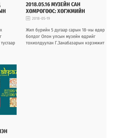
Д
2018.05.16 МУЗЕЙН САН
ЫН
ХӨМРӨГӨӨС: ХӨГЖМИЙН
ЗЭМСГҮҮД
2018-05-19
х
Жил бүрийн 5 дугаар сарын 18-ны өдөр
г
болдог Олон улсын музейн өдрийг
 тусгаар
тохиолдуулан Г.Занабазарын нэрэмжит
рыг
Дүрслэх урлагийн музей өөрийн сан
ба
хөмрөгт хадгалагдаж байгаа үзмэрүүдээ
XX
үзэгчдэд толилуулдаг уламжлалтай
уулж
билээ.
ьж
ЛЭН