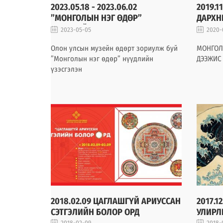
2023.05.18 - 2023.06.02
2019.1
”МОНГОЛЫН НЭГ ӨДӨР”
ДАРХН
НҮҮДЛИЙН ҮЗЭСГЭЛЭН /
ДЭЭЖИ
2023-05-05
2020-
ӨВӨРХАНГАЙ АЙМАГТ/
Олон улсын музейн өдөрт зориулж буй
МОНГОЛ
”Монголын нэг өдөр” нүүдлийн
ДЭЭЖИС 
үзэсгэлэн
2018.02.09 ЦАГЛАШГҮЙ АРИУССАН
2017.1
СЭТГЭЛИЙН БОЛОР ОРД
УЛИРЛ
2018-02-09
2018-