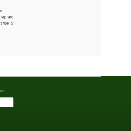
х
 гаргаж
гэлэн-5
рслэх
ол