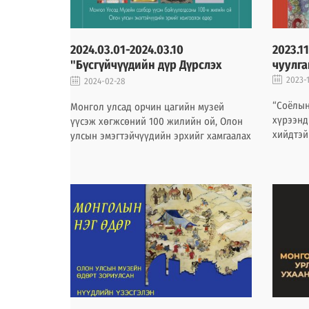
2024.03.01-2024.03.10
2023.1
"Бүсгүйчүүдийн дүр Дүрслэх
чуулга
урлагт: Музейн үнэт цуглуулгаас”
2023-1
2024-02-28
үзэсгэлэн
“Соёлын
Монгол улсад орчин цагийн музей
хүрээнд
үүсэж хөгжсөний 100 жилийн ой, Олон
хийдтэй
улсын эмэгтэйчүүдийн эрхийг хамгаалах
тусгай ү
өдөрт зориулан музейн сан хөмрөгийн
оюуны м
цуглуулгаас толилуулж байна.