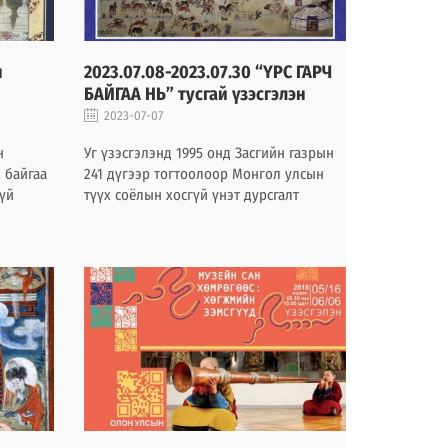
н
2023.07.08-2023.07.30 “ҮРС ГАРЧ
БАЙГАА НЬ” тусгай үзэсгэлэн
2023-07-07
н
Уг үзэсгэлэнд 1995 онд Засгийн газрын
 байгаа
241 дүгээр тогтоолоор Монгол улсын
гүй
түүх соёлын хосгүй үнэт дурсгалт
рхэг
зүйлийн зэрэглэлд бүртгэгдсэн олноо
Марзан хэмээн алдаршсан зураач
4
Балдуугийн Шаравын ”Үрс гарч байгаа
нь” бүтээлийг эх хувиар сан хөмрөгөөс
тээл
дэглэн үзүүлж байна.