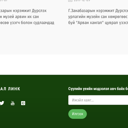
азарын нэрэмжит Дүрслэх
Г.Занабазарын нэрэмжит Дүрслэ
н музей арвин их сан
урлагийн музейн сан хөмрөгөөс
өсөө үзэгч болон судлаачдад
буй "Арван хангал" цуврал үзэс
н цуврал үзэсгэлэн зохион
"ДОГШИДЫН АВРАЛ" үзэсгэлэн
даг уламжлалтай билээ. Энэ
2017.05.18-06.18-ны хооронд Дү
адаад урлагийн сан хөмрөгөөс
урлагийн музейн үзэсгэлэнгийн
одон барын бүтээлүүдээс
танхимд гарах гэж байна.
 ”Дөрвөн улиралын дуу” нэртэй
энг каталогийн хамт үзэгчдэд
арьж байна. Эдгээр бүтээлүүд нь
кц хэлбэрээр хадгалагдаж
юм.
АЛ ЛИНК
Сүүлийн үеийн мэдээлэл авч байх б
Илгээх