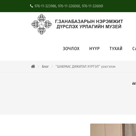
976-11-323986, 976-11-326060, 976-11-326061
ЗОЧЛОХ
НҮҮР
ТУХАЙ
С
Блог
“ШАВРААС ДИЖИТАЛ ХҮРТЭЛ” үзэсгэлэн