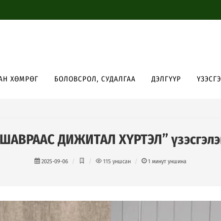
АН ХӨМРӨГ
БОЛОВСРОЛ, СУДАЛГАА
ДЭЛГҮҮР
ҮЗЭСГ
“ШАВРААС ДИЖИТАЛ ХҮРТЭЛ” үзэсгэлэ
2025-09-06
115
уншсан
1
минут уншина