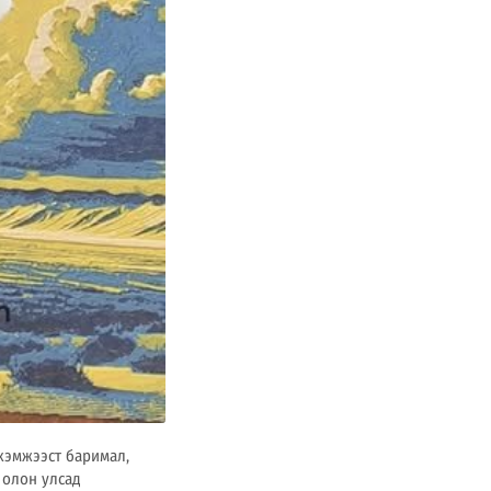
хэмжээст баримал,
 олон улсад