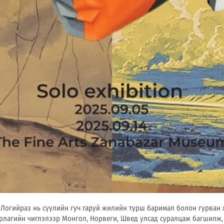
 Логийраз нь сүүлийн гуч гаруй жилийн турш баримал болон гурван 
рлагийн чиглэлээр Монгол, Норвеги, Швед улсад суралцаж багшилж,