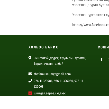
үзэсгэлэнд уран бүтээ
Үзэсгэлэн үргэлжлэх хуг
https://www.facebook.
ХОЛБОО БАРИХ
СОШИ
Чингэлтэй дүүрэг, Жуулчдын гудамж,
Барилгачдын талбай
thefamuseum@gmail.com
976-11-323986, 976-11-326060, 976-11-
326061
шийдэл.өөрөө.сэдвээс