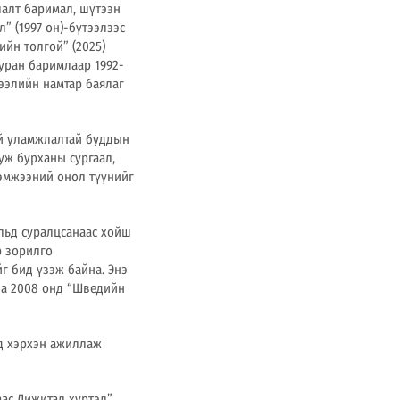
лалт баримал, шүтээн
” (1997 он)-бүтээлээс
ийн толгой” (2025)
 уран баримлаар 1992-
ээлийн намтар баялаг
ий уламжлалтай буддын
уж бурханы сургаал,
хэмжээний онол түүнийг
ульд суралцсанаас хойш
р зорилго
г бид үзэж байна. Энэ
ба 2008 онд “Шведийн
д хэрхэн ажиллаж
ас Дижитал хүртэл”