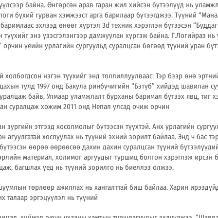
зүүлсээр байна. Өнгөрсөн арав гаран жил хийсэн бүтээлүүд нь уламж
оги бүхий гурван хэмжээст арга барилаар бүтээгджээ. Түүний “Манал
баримлаас эхлээд өнөөг хүртэл 3d техник хэрэглэн бүтээсэн “Буддаг
н түүхийг энэ үзэсгэлэнгээр дамжуулан хүргэж байна. Г.Логийраз нь
” орчин үеийн урлагийн сургуульд суралцсан бөгөөд түүний уран бүт
й холбогдсон нэгэн түүхийг энд толлиллуулваас: Тэр бээр өнө эртн
цахын тулд 1997 онд Бакула ринбүчигийн “Бэтүб” хийдэд шавилан су
суралцаж байв, Улмаар уламжлалт бурханы баримал бүтээх явц, тиг 
аан суралцаж хожим 2011 онд Непал улсад очиж орчин
ан зургийн этгээд хосолмолыг бүтээсэн түүхтэй. Анх урлагийн сургу
 агуулгатай хослуулах нь түүний эхний зорилт байлаа. Энд ч бас тэ
бүтээсэн өөрөө өөрөөсөө дахин дахин суралцсан түүний бүтээлүүдий
төрлийн материал, холимог аргуудыг туршиц болгон хэрэглэж ирсэн 
цаж, багшлах үед нь түүний зорилго нь биеллээ олжээ.
шуумлын төрлөөр ажиллах нь хангалттай биш байлаа. Харин ирээдүй
их талаар эргэцүүлэл нь түүний
римал, хиймэл оюун ухааны хамтын туршлагуудыг эхлүүлжээ. “Шавра