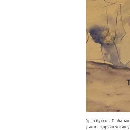
Уран бүтээлч Ганбатын
дижитал,орчин үеийн у