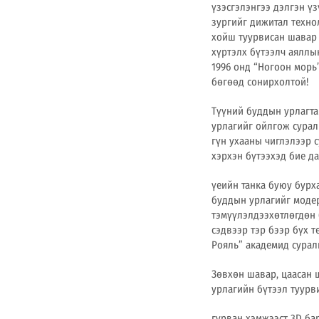
үзэсгэлэнгээ дэлгэн ү
зургийг дижитал технол
хойш туурвисан шавар 
хүртэлх бүтээлч аяллы
1996 онд “Ногоон морь
бөгөөд сонирхолтой!
Түүний буддын урлагта
урлагийг ойлгож сурал
гүн ухааны чиглэлээр 
хэрхэн бүтээхэд бие д
үеийн танка буюу бурх
буддын урлагийг модерн
тэмүүлэлдээхөтлөгдөн 
сэдвээр тэр бээр бүх 
Рояль” академид сурал
Зөвхөн шавар, цаасан 
урлагийн бүтээл туурв
гурван хэмжээст 3D ба