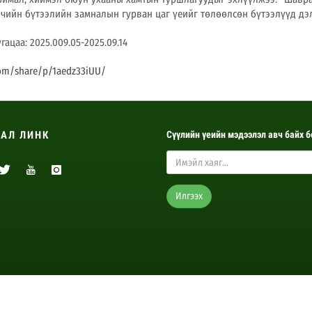
лчийн бүтээлийн замналын гурван цаг үеийг төлөөлсөн бүтээлүүд дэ
ацаа: 2025.009.05-2025.09.14
com/share/p/1aedz33iUU/
АЛ ЛИНК
Сүүлийн үеийн мэдээлэл авч байх б
Илгээх