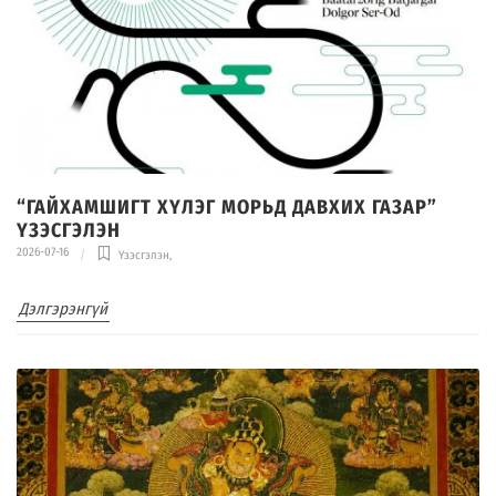
“ГАЙХАМШИГТ ХҮЛЭГ МОРЬД ДАВХИХ ГАЗАР”
ҮЗЭСГЭЛЭН
2026-07-16
Үзэсгэлэн
,
Дэлгэрэнгүй