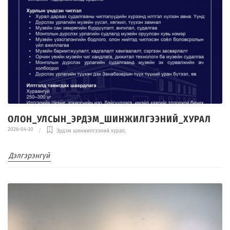
ОЛОН_УЛСЫН_ЭРДЭМ_ШИНЖИЛГЭЭНИЙ_ХУРАЛ
2026-04-30
Эрдэм шинжилгээний хурал
,
Дэлгэрэнгүй