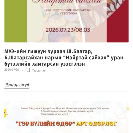
МУЭ-ийн гишүүн зураач Ш.Баатар,
Б.Шатарсайхан нарын “Найртай сайхан” уран
бүтээлийн хамтарсан үзэсгэлэн
2026-07-26
Үзэсгэлэн
,
Дэлгэрэнгүй