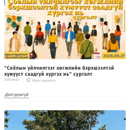
"Соёлын үйлчилгээг хөгжлийн бэрхшээлтэй
хүмүүст саадгүй хүргэх нь" сургалт
2026-06-02
Мэдээ, мэдээлэл
,
Дэлгэрэнгүй