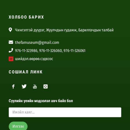
ХОЛБОО БАРИХ
Чингэлтэй дүүрэг, Жуулчдын гудамж, Барилгачдын талбай
thefamuseum@gmail.com
976-11-323986, 976-11-326060, 976-11-326061
шийдэл.өөрөө.сэдвээс
СОШИАЛ ЛИНК
Сүүлийн үеийн мэдээлэл авч байх бол
Илгээх