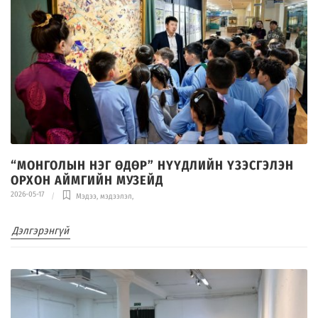
“МОНГОЛЫН НЭГ ӨДӨР” НҮҮДЛИЙН ҮЗЭСГЭЛЭН
ОРХОН АЙМГИЙН МУЗЕЙД
2026-05-17
Мэдээ, мэдээлэл
,
Дэлгэрэнгүй