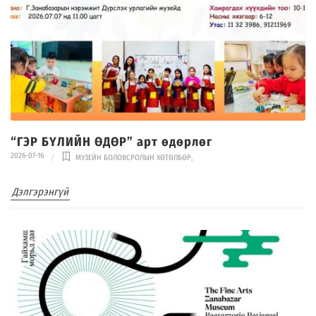
“ГЭР БҮЛИЙН ӨДӨР” арт өдөрлөг
2026-07-16
МУЗЕЙН БОЛОВСРОЛЫН ХӨТӨЛБӨР
,
Дэлгэрэнгүй