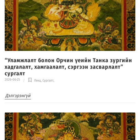
“Уламжлалт болон Орчин үеийн Танка зургийн
хадгалалт, хамгаалалт, сэргээн засварлалт”
сургалт
2026-06-25
Лекц, Сургалт
,
Дэлгэрэнгүй