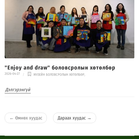
"Enjoy and draw" боловсролын хөтөлбөр
2026-04-27
МУЗЕЙН БОЛОВСРОЛЫН ХӨТӨЛБӨР
,
Дэлгэрэнгүй
←
Өмнөх хуудас
Дараах хуудас
→