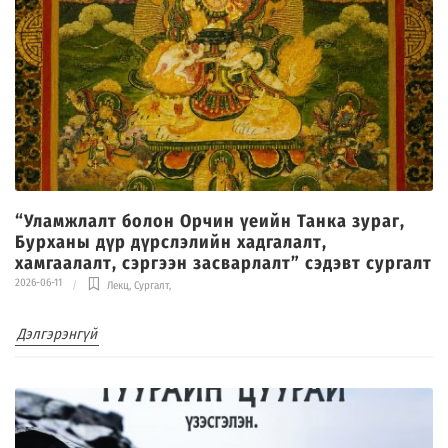
“Уламжлалт болон Орчин үеийн Танка зураг,
Бурханы дүр дүрслэлийн хадгалалт,
хамгаалалт, сэргээн засварлалт” сэдэвт сургалт
2026-06-11
Лекц, Сургалт
,
Дэлгэрэнгүй