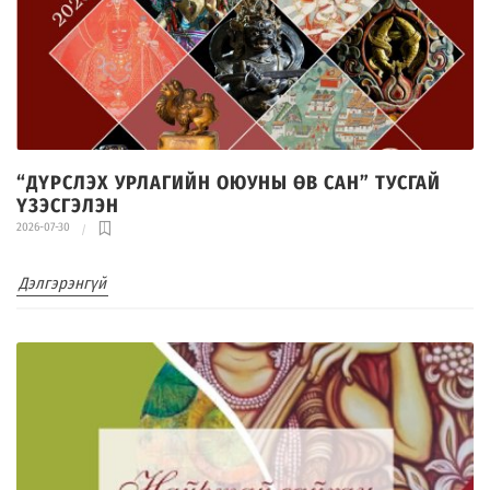
“ДҮРСЛЭХ УРЛАГИЙН ОЮУНЫ ӨВ САН” ТУСГАЙ
ҮЗЭСГЭЛЭН
2026-07-30
Дэлгэрэнгүй