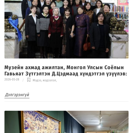
Музейн ахмад ажилтан, Монгол Улсын Соёлын
Гавьяат Зүтгэлтэн Д.Цэдмаад хүндэтгэл үзүүлэв:
2026-05-28
Мэдээ, мэдээлэл
,
Дэлгэрэнгүй