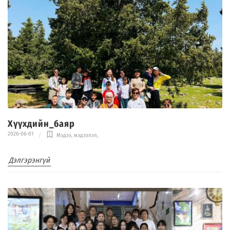
Хүүхдийн_баяр
2026-06-01
Мэдээ, мэдээлэл
,
Дэлгэрэнгүй