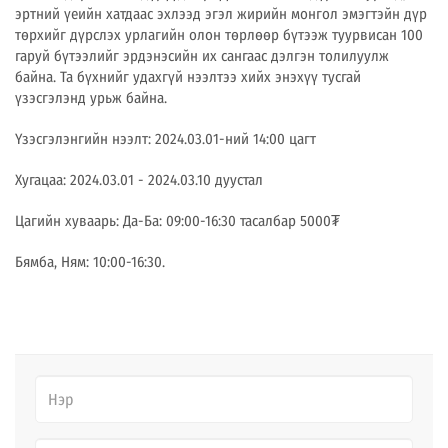
эртний үеийн хатдаас эхлээд эгэл жирийн монгол эмэгтэйн дүр
төрхийг дүрслэх урлагийн олон төрлөөр бүтээж туурвисан 100
гаруй бүтээлийг эрдэнэсийн их сангаас дэлгэн толилуулж
байна. Та бүхнийг удахгүй нээлтээ хийх энэхүү тусгай
үзэсгэлэнд урьж байна.
Үзэсгэлэнгийн нээлт: 2024.03.01-ний 14:00 цагт
Хугацаа: 2024.03.01 - 2024.03.10 дуустал
Цагийн хуваарь: Да-Ба: 09:00-16:30 тасалбар 5000₮
Бямба, Ням: 10:00-16:30.