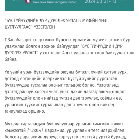
“БҮСГҮЙЧҮҮДИЙН ДҮР ДҮРСЛЭХ УРЛАГТ: МУЗЕЙН ҮНЭТ
ЦУГЛУУЛГААС” ҮЗЭСГЭЛЭН
Г.Занабазарын нэрэмжит Дүрслэх урлагийн музейгээс жил бүр
уламжлал болгон зохион байгуулдаг “БҮСГҮЙЧҮҮДИЙН ДҮР
ДҮРСЛЭХ УРЛАГТ” үзэсгэлэнг 4 дэх удаагаа зохион байгуулах гэж
байна.
Үе үеийн уран бүтээлчдийн оюуны бүтээл, хүний сэтгэл зүрх,
дотоод ертөнцийн илэрхийлэл бүсгүй хүнийг дүрсэлсэн
бүтээлүүдэд тусгалаа олсныг тольдож болно. Үзэсгэлэнд
дэлгэгдэж буй хосгүй үнэт, үнэт, дахин давтагдашгүй онцлог
бүтээлүүдийг олон нийтэд түгээн дэлгэрүүлэх, соёлын өв,
урлагийн түүхийг сурталчлан дэлгэрүүлж олон нийтэд
таниулахад оршино.
Музейд хадгалагдаж буй чулуугаар урласан хамгийн жижиг
хэмжээтэй /1.2х0.4/ Нархажид, ур урлалын төгс илэрхийлэл
болсон дара эхийн дүрүүд тэргүүтэй эмэгтэй дүртэй бурхад,