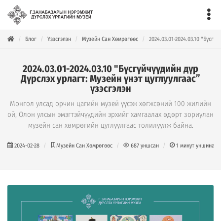
Блог
Үзэсгэлэн
Музейн Сан Хөмрөгөөс
2024.03.01-2024.03.10 "Бүсгү
2024.03.01-2024.03.10 "Бүсгүйчүүдийн дүр
Дүрслэх урлагт: Музейн үнэт цуглуулгаас”
үзэсгэлэн
Монгол улсад орчин цагийн музей үүсэж хөгжсөний 100 жилийн
ой, Олон улсын эмэгтэйчүүдийн эрхийг хамгаалах өдөрт зориулан
музейн сан хөмрөгийн цуглуулгаас толилуулж байна.
2024-02-28
Музейн Сан Хөмрөгөөс
687
уншсан
1
минут уншина