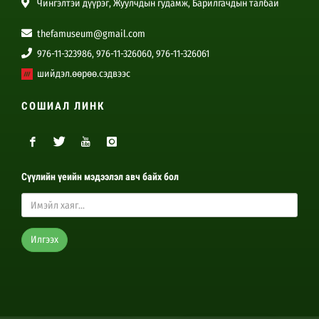
Чингэлтэй дүүрэг, Жуулчдын гудамж, Барилгачдын талбай
thefamuseum@gmail.com
976-11-323986, 976-11-326060, 976-11-326061
шийдэл.өөрөө.сэдвээс
СОШИАЛ ЛИНК
Сүүлийн үеийн мэдээлэл авч байх бол
Илгээх