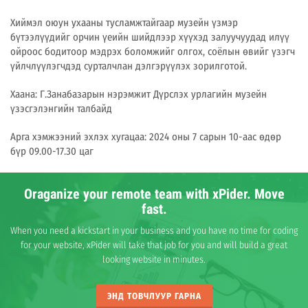
Хиймэл оюун ухааны тусламжтайгаар музейн үзмэр
бүтээлүүдийг орчин үеийн шийдлээр хүүхэд залуучуудад илүү
ойроос бодитоор мэдрэх боломжийг олгох, соёлын өвийг үзэгч
үйлчлүүлэгчдэд сурталчлан дэлгэрүүлэх зорилготой.
Хаана: Г.Занабазарын нэрэмжит Дүрслэх урлагийн музейн
үзэсгэлэнгийн талбайд
Арга хэмжээний эхлэх хугацаа: 2024 оны 7 сарын 10-аас өдөр
бүр 09.00-17.30 цаг
Oraganize your remote team with xPider. Move
fast.
When you need a kickstart in your business and you have no time for coding
for your website, xPider will take that job for you and will build a great
looking website in minutes.
ЭНД ТОВЧЛУУР ГАРНА