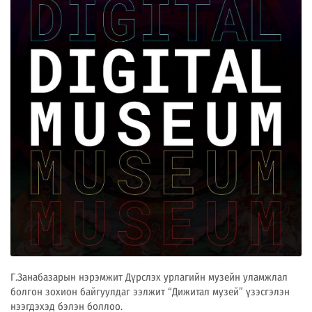
Г.Занабазарын нэрэмжит Дүрслэх урлагийн музейн уламжлал
болгон зохион байгуулдаг ээлжит “Дижитал музей” үзэсгэлэн
нээгдэхэд бэлэн боллоо.