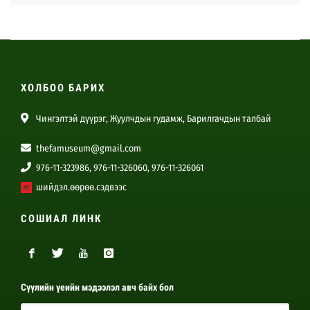
ХОЛБОО БАРИХ
Чингэлтэй дүүрэг, Жуулчдын гудамж, Барилгачдын талбай
thefamuseum@gmail.com
976-11-323986, 976-11-326060, 976-11-326061
шийдэл.өөрөө.сэдвээс
СОШИАЛ ЛИНК
Сүүлийн үеийн мэдээлэл авч байх бол