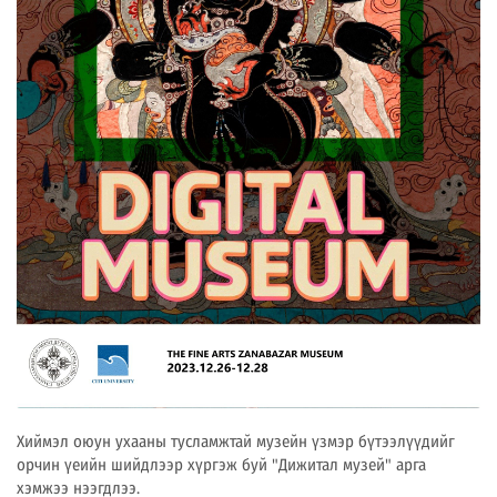
Хиймэл оюун ухааны тусламжтай музейн үзмэр бүтээлүүдийг
орчин үеийн шийдлээр хүргэж буй "Дижитал музей" арга
хэмжээ нээгдлээ.