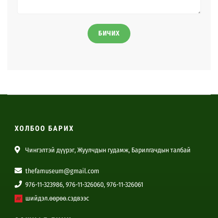
БИЧИХ
ХОЛБОО БАРИХ
Чингэлтэй дүүрэг, Жуулчдын гудамж, Барилгачдын талбай
thefamuseum@gmail.com
976-11-323986, 976-11-326060, 976-11-326061
шийдэл.өөрөө.сэдвээс