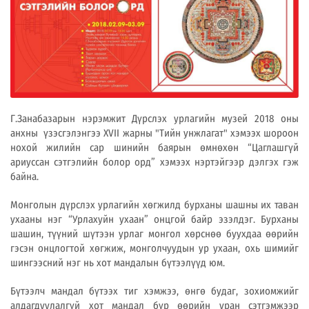
Г.Занабазарын нэрэмжит Дүрслэх урлагийн музей 2018 оны
анхны үзэсгэлэнгээ XVII жарны "Тийн унжлагат" хэмээх шороон
нохой жилийн сар шинийн баярын өмнөхөн “Цаглашгүй
ариуссан сэтгэлийн болор орд” хэмээх нэртэйгээр дэлгэх гэж
байна.
Монголын дүрслэх урлагийн хөгжилд бурханы шашны их таван
ухааны нэг “Урлахуйн ухаан” онцгой байр эзэлдэг. Бурханы
шашин, түүний шүтээн урлаг монгол хөрснөө буухдаа өөрийн
гэсэн онцлогтой хөгжиж, монголчуудын ур ухаан, охь шимийг
шингээсний нэг нь хот мандалын бүтээлүүд юм.
Бүтээлч мандал бүтээх тиг хэмжээ, өнгө будаг, зохиомжийг
алдагдуулалгүй хот мандал бүр өөрийн уран сэтгэмжээр