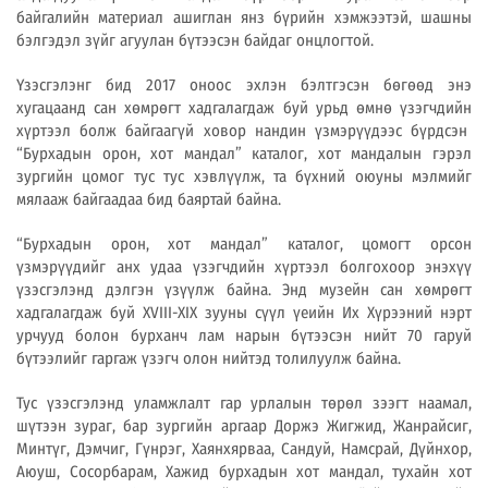
байгалийн материал ашиглан янз бүрийн хэмжээтэй, шашны
бэлгэдэл зүйг агуулан бүтээсэн байдаг онцлогтой.
Үзэсгэлэнг бид 2017 оноос эхлэн бэлтгэсэн бөгөөд энэ
хугацаанд сан хөмрөгт хадгалагдаж буй урьд өмнө үзэгчдийн
хүртээл болж байгаагүй ховор нандин үзмэрүүдээс бүрдсэн
“Бурхадын орон, хот мандал” каталог, хот мандалын гэрэл
зургийн цомог тус тус хэвлүүлж, та бүхний оюуны мэлмийг
мялааж байгаадаа бид баяртай байна.
“Бурхадын орон, хот мандал” каталог, цомогт орсон
үзмэрүүдийг анх удаа үзэгчдийн хүртээл болгохоор энэхүү
үзэсгэлэнд дэлгэн үзүүлж байна. Энд музейн сан хөмрөгт
хадгалагдаж буй ХVIII-XIX зууны сүүл үеийн Их Хүрээний нэрт
урчууд болон бурханч лам нарын бүтээсэн нийт 70 гаруй
бүтээлийг гаргаж үзэгч олон нийтэд толилуулж байна.
Тус үзэсгэлэнд уламжлалт гар урлалын төрөл зээгт наамал,
шүтээн зураг, бар зургийн аргаар Доржэ Жигжид, Жанрайсиг,
Минтүг, Дэмчиг, Гүнрэг, Хаянхярваа, Сандуй, Намсрай, Дүйнхор,
Аюуш, Сосорбарам, Хажид бурхадын хот мандал, тухайн хот