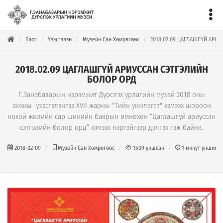
Блог
Үзэсгэлэн
Музейн Сан Хөмрөгөөс
2018.02.09 ЦАГЛАШГҮЙ АРИ
2018.02.09 ЦАГЛАШГҮЙ АРИУССАН СЭТГЭЛИЙН
БОЛОР ОРД
Г.Занабазарын нэрэмжит Дүрслэх урлагийн музей 2018 оны
анхны үзэсгэлэнгээ XVII жарны "Тийн унжлагат" хэмээх шороон
нохой жилийн сар шинийн баярын өмнөхөн “Цаглашгүй ариуссан
сэтгэлийн болор орд” хэмээх нэртэйгээр дэлгэх гэж байна.
2018-02-09
Музейн Сан Хөмрөгөөс
1509
уншсан
1
минут уншина