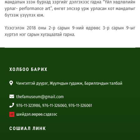
мандалын эзэн бурхад зэргийг дэлгэхээс гадна “Үйл хөдлөлийн
урлаг- performance art”, өнгөт элсээр үрж урласан хот мандалыг
бүтээж үзүүлэх юм.
Үзэсгэлэн 2018 оны 2-р сарын 9-ний өдрөөс 3-р сарын 9-ыг
хүртэл нэг сарын хугацаатай гарна.
ХОЛБОО БАРИХ
Чингэлтэй дүүрэг, Жуулчдын гудамж, Барилгачдын талбай
thefamuseum@gmail.com
976-11-323986, 976-11-326060, 976-11-326061
шийдэл.өөрөө.сэдвээс
СОШИАЛ ЛИНК