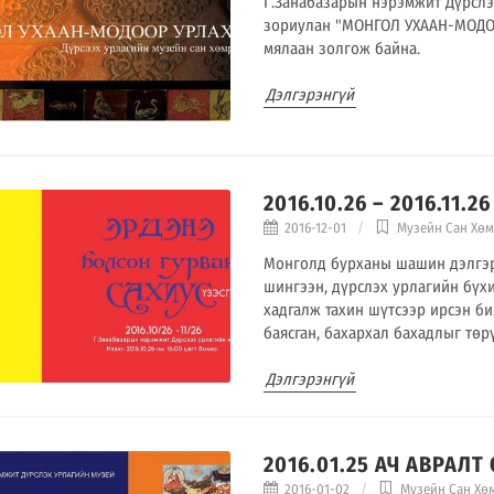
Г.Занабазарын нэрэмжит Дүрслэ
зориулан "МОНГОЛ УХААН-МОДОО
мялаан золгож байна.
Дэлгэрэнгүй
2016.10.26 – 2016.11
2016-12-01
Музейн Сан Хө
Монголд бурханы шашин дэлгэр
шингээн, дүрслэх урлагийн бүх
хадгалж тахин шүтсээр ирсэн би
баясган, бахархал бахадлыг төр
Дэлгэрэнгүй
2016.01.25 АЧ АВРАЛТ
2016-01-02
Музейн Сан Хө