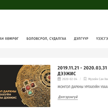
АН ХӨМРӨГ
БОЛОВСРОЛ, СУДАЛГАА
ДЭЛГҮҮР
ҮЗЭСГ
2019.11.21 - 2020.0
ДЭЭЖИС
2020-02-04
Музейн Сан Х
МОНГОЛ ДАРХНЫ УРЛАХУЙН УХАА
Дэлгэрэнгүй