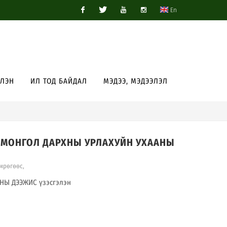
En
Facebook
Twitter
Youtube
Instagram
ЭЛЭН
ИЛ ТОД БАЙДАЛ
МЭДЭЭ, МЭДЭЭЛЭЛ
3.31 МОНГОЛ ДАРХНЫ УРЛАХУЙН УХААНЫ
өмрөгөөс
,
НЫ ДЭЭЖИС үзэсгэлэн