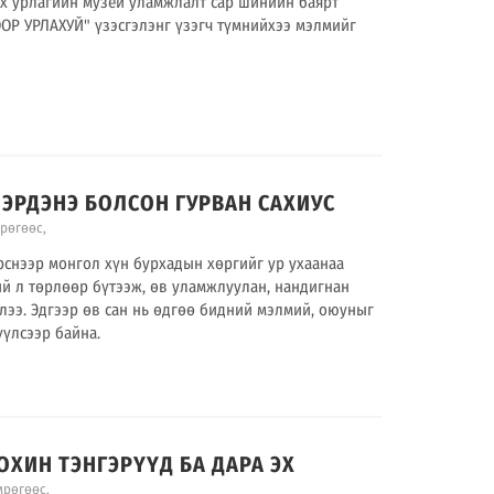
х урлагийн музей уламжлалт сар шинийн баярт
Р УРЛАХУЙ" үзэсгэлэнг үзэгч түмнийхээ мэлмийг
.26 ЭРДЭНЭ БОЛСОН ГУРВАН САХИУС
мрөгөөс
,
снээр монгол хүн бурхадын хөргийг ур ухаанаа
ий л төрлөөр бүтээж, өв уламжлуулан, нандигнан
лээ. Эдгээр өв сан нь өдгөө бидний мэлмий, оюуныг
үүлсээр байна.
 ОХИН ТЭНГЭРҮҮД БА ДАРА ЭХ
мрөгөөс
,