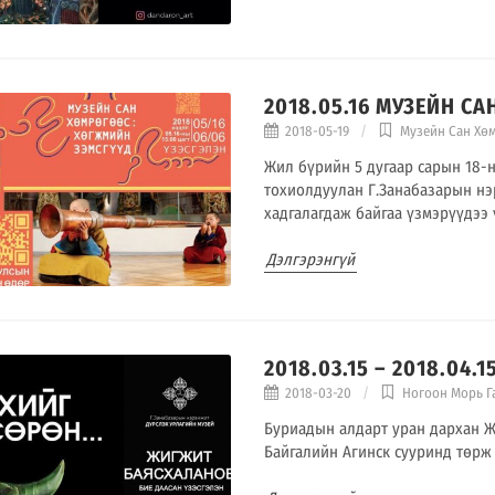
2018.05.16 МУЗЕЙН 
2018-05-19
Музейн Сан Хө
Жил бүрийн 5 дугаар сарын 18-
тохиолдуулан Г.Занабазарын нэ
хадгалагдаж байгаа үзмэрүүдээ
Дэлгэрэнгүй
2018.03.15 – 2018.04
2018-03-20
Ногоон Морь 
Буриадын алдарт уран дархан 
Байгалийн Агинск сууринд төрж 