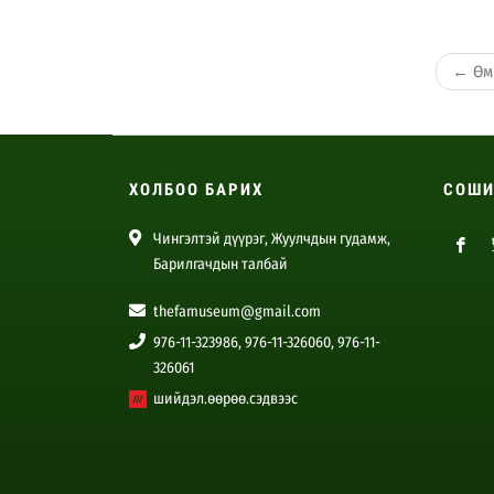
←
Өмн
ХОЛБОО БАРИХ
СОШИ
Чингэлтэй дүүрэг, Жуулчдын гудамж,
Барилгачдын талбай
thefamuseum@gmail.com
976-11-323986, 976-11-326060, 976-11-
326061
шийдэл.өөрөө.сэдвээс