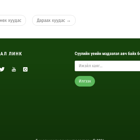
өх хуудас
Дараах хуудас
→
АЛ ЛИНК
Сүүлийн үеийн мэдээлэл авч байх б
Илгээх