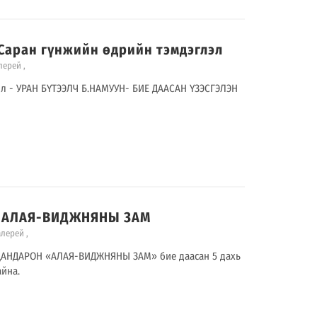
11 Саран гүнжийн өдрийн тэмдэглэл
алерей
,
л - УРАН БҮТЭЭЛЧ Б.НАМУУН- БИЕ ДААСАН ҮЗЭСГЭЛЭН
.25 АЛАЯ-ВИДЖНЯНЫ ЗАМ
алерей
,
ДАНДАРОН «АЛАЯ-ВИДЖНЯНЫ ЗАМ» бие даасан 5 дахь
айна.