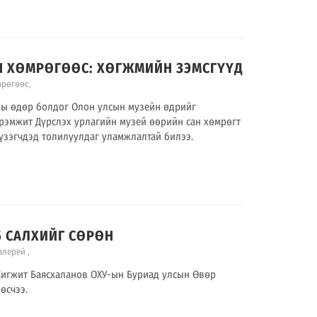
САН ХӨМРӨГӨӨС: ХӨГЖМИЙН ЗЭМСГҮҮД
мрөгөөс
,
ны өдөр болдог Олон улсын музейн өдрийг
рэмжит Дүрслэх урлагийн музей өөрийн сан хөмрөгт
 үзэгчдэд толилуулдаг уламжлалтай билээ.
.15 САЛХИЙГ СӨРӨН
Галерей
,
Жигжит Баясхаланов ОХУ-ын Буриад улсын Өвөр
өсчээ.