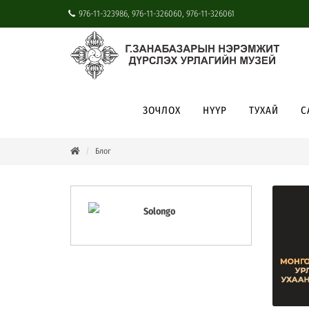
976-11-323986, 976-11-326060, 976-11-326061
ЗОЧЛОХ
НҮҮР
ТУХАЙ
С
Блог
Solongo