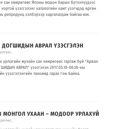
ийн сан хөмрөгөөс Японы модон барын бүтээлүүдээс
нэртэй үзэсгэлэнг каталогийн хамт үзэгчдэд өргөн
нь репродукц хэлбэрээр хадгалагдаж байгаа юм.
.10 ДОГШИДЫН АВРАЛ ҮЗЭСГЭЛЭН
мрөгөөс
,
х урлагийн музейн сан хөмрөгөөс гаргаж буй "Арван
ГШИДЫН АВРАЛ" үзэсгэлэн 2017.05.18-06.18-ны
н үзэсгэлэнгийн танхимд гарах гэж байна.
3.08 МОНГОЛ УХААН – МОДООР УРЛАХУЙ
мрөгөөс
,