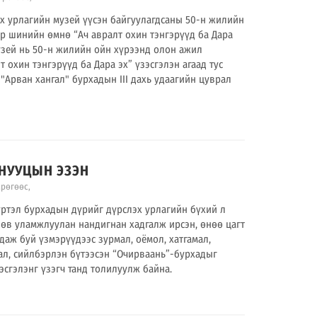
х урлагийн музей үүсэн байгуулагдсаны 50-н жилийн
ар шинийн өмнө “Ач авралт охин тэнгэрүүд ба Дара
Музей нь 50-н жилийн ойн хүрээнд олон ажил
 охин тэнгэрүүд ба Дара эх” үзэсгэлэн агаад тус
"Арван хангал" бурхадын III дахь удаагийн цуврал
11 НУУЦЫН ЭЗЭН
мрөгөөс
,
үртэл бурхадын дүрийг дүрслэх урлагийн бүхий л
 өв уламжлуулан нандигнан хадгалж ирсэн, өнөө цагт
гдаж буй үзмэрүүдээс зурмал, оёмол, хатгамал,
мал, сийлбэрлэн бүтээсэн “Очирваань”-бурхадыг
эсгэлэнг үзэгч танд толилуулж байна.