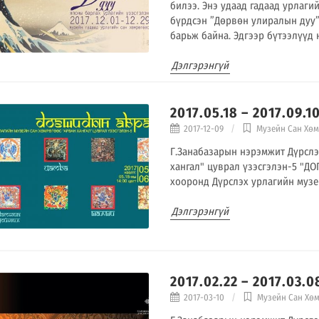
билээ. Энэ удаад гадаад урлаг
бүрдсэн ”Дөрвөн улиралын дуу” 
барьж байна. Эдгээр бүтээлүүд 
Дэлгэрэнгүй
2017.05.18 – 2017.09
2017-12-09
Музейн Сан Хө
Г.Занабазарын нэрэмжит Дүрслэ
хангал" цуврал үзэсгэлэн-5 "ДО
хооронд Дүрслэх урлагийн музей
Дэлгэрэнгүй
2017.02.22 – 2017.0
2017-03-10
Музейн Сан Хө