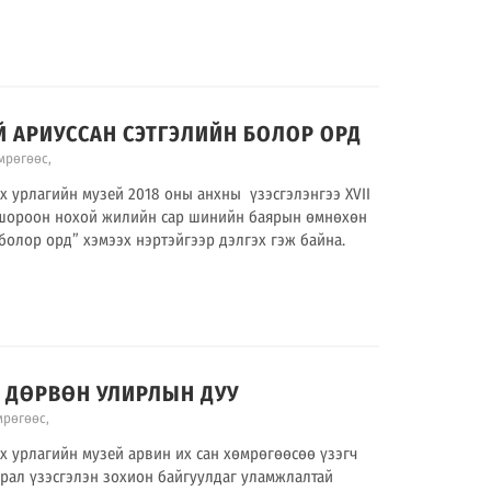
Й АРИУССАН СЭТГЭЛИЙН БОЛОР ОРД
мрөгөөс
,
х урлагийн музей 2018 оны анхны үзэсгэлэнгээ XVII
 шороон нохой жилийн сар шинийн баярын өмнөхөн
болор орд” хэмээх нэртэйгээр дэлгэх гэж байна.
.01 ДӨРВӨН УЛИРЛЫН ДУУ
мрөгөөс
,
х урлагийн музей арвин их сан хөмрөгөөсөө үзэгч
рал үзэсгэлэн зохион байгуулдаг уламжлалтай