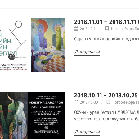
2018.11.01 – 2018.11.
2018-12-11
Ногоон Морь Г
Саран гүнжийн өдрийн тэмдэглэ
Дэлгэрэнгүй
2018.10.11 – 2018.10
2018-10-30
Ногоон Морь Г
ОХУ-ын уран бүтээлч МЭДЭГМА 
үзэсгэлэнгээ толилуулах гэж б
Дэлгэрэнгүй