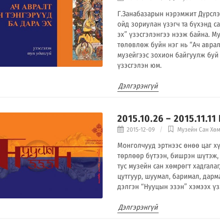
Г.Занабазарын нэрэмжит Дүрслэ
ойд зориулан үзэгч та бүхэнд с
эх” үзэсгэлэнгээ нээж байна. 
төлөвлөж буйн нэг нь “Ач авралт
музейгээс зохион байгуулж буй 
үзэсгэлэн юм.
Дэлгэрэнгүй
2015.10.26 – 2015.11.
2015-12-09
Музейн Сан Хө
Монголчууд эртнээс өнөө цаг х
төрлөөр бүтээн, бишрэн шүтэж,
тус музейн сан хөмрөгт хадгала
цутгуур, шуумал, баримал, дар
дэлгэн “Нууцын эзэн” хэмээх үз
Дэлгэрэнгүй