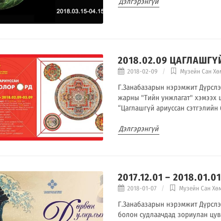
Дэлгэрэнгүй
2018.02.09 ЦАГЛАШГҮ
2018-02-09
Музейн Сан Хө
Г.Занабазарын нэрэмжит Дүрслэ
жарны "Тийн унжлагат" хэмээх
“Цаглашгүй ариуссан сэтгэлийн 
Дэлгэрэнгүй
2017.12.01 – 2018.01
2018-01-07
Музейн Сан Хө
Г.Занабазарын нэрэмжит Дүрслэ
болон судлаачдад зориулан цув