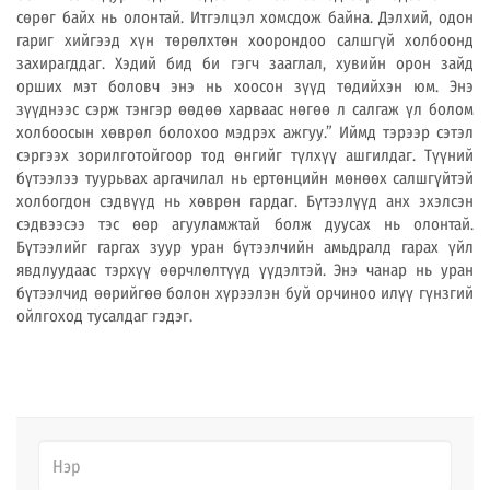
сөрөг байх нь олонтай. Итгэлцэл хомсдож байна. Дэлхий, одон
гариг хийгээд хүн төрөлхтөн хоорондоо салшгүй холбоонд
захирагддаг. Хэдий бид би гэгч зааглал, хувийн орон зайд
орших мэт боловч энэ нь хоосон зүүд төдийхэн юм. Энэ
зүүднээс сэрж тэнгэр өөдөө харваас нөгөө л салгаж үл болом
холбоосын хөврөл болохоо мэдрэх ажгуу.” Иймд тэрээр сэтэл
сэргээх зорилготойгоор тод өнгийг түлхүү ашгилдаг. Түүний
бүтээлээ туурьвах аргачилал нь ертөнцийн мөнөөх салшгүйтэй
холбогдон сэдвүүд нь хөврөн гардаг. Бүтээлүүд анх эхэлсэн
сэдвээсээ тэс өөр агууламжтай болж дуусах нь олонтай.
Бүтээлийг гаргах зуур уран бүтээлчийн амьдралд гарах үйл
явдлуудаас тэрхүү өөрчлөлтүүд үүдэлтэй. Энэ чанар нь уран
бүтээлчид өөрийгөө болон хүрээлэн буй орчиноо илүү гүнзгий
ойлгоход тусалдаг гэдэг.