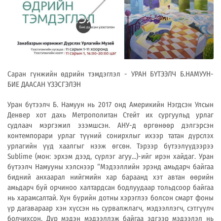
Саран гүнжийн өдрийн тэмдэглэл - УРАН БҮТЭЭЛЧ Б.НАМУУН-
БИЕ ДААСАН ҮЗЭСГЭЛЭН
Уран бүтээлч Б. Намуун нь 2017 онд Америкийн Нэгдсэн Улсын
Денвер хот дахь Метрополитан Стейт их сургуульд урлаг
судлаач мэргэжил эзэмшсэн. АНУ-д өргөнөөр дэлгэрсэн
контемпорари урлаг түүний сонирхлыг ихээр татан дүрслэх
урлагийн үүд хаалгыг нээж өгсөн. Тэрээр бүтээлүүдээрээ
Sublime (мон: эрхэм дээд, сүрлэг агуу...)-ийг ирэн хайдаг. Уран
бүтээлч Намууны хэлснээр “Мэдээллийн эрэнд амьдарч байгаа
бидний анхаарал нийгмийн хар бараанд хэт автан өөрийн
амьдарч буй орчиноо халтардсан бодлуудаар тольдсоор байгаа
нь харамсалтай. Хүн бүрийн дотны хэрэглээ болсон смарт фоны
үр дагавараар хэн хүссэн нь сурвалжлагч, мэдээллэгч, сэтгүүлч
болчихсон. Дур мэдэн мэдээллэж байгаа эдгээр мэдээлэл нь