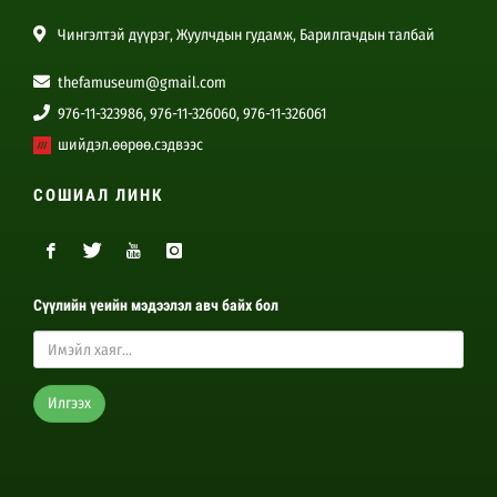
Чингэлтэй дүүрэг, Жуулчдын гудамж, Барилгачдын талбай
thefamuseum@gmail.com
976-11-323986, 976-11-326060, 976-11-326061
шийдэл.өөрөө.сэдвээс
СОШИАЛ ЛИНК
Сүүлийн үеийн мэдээлэл авч байх бол
Илгээх