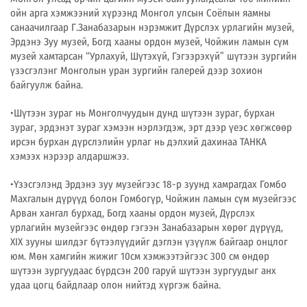
ойн арга хэмжээний хүрээнд Монгол улсын Соёлын яамны
санаачилгаар Г.Занабазарын нэрэмжит Дүрслэх урлагийн музей,
Эрдэнэ Зуу музей, Богд хааны ордон музей, Чойжин ламын сүм
музей хамтарсан “Урлахуй, Шүтэхүй, Гэгээрэхүй” шүтээн зургийн
үзэсгэлэнг Монголын уран зургийн галерей дээр зохион
байгуулж байна.
•Шүтээн зураг нь Монголчуудын дунд шүтээн зураг, бурхан
зураг, эрдэнэт зураг хэмээн нэрлэгдэж, эрт дээр үеэс хөгжсөөр
ирсэн бурхан дүрслэлийн урлаг нь дэлхий дахинаа ТАНКА
хэмээх нэрээр алдаршжээ.
•Үзэсгэлэнд Эрдэнэ зуу музейгээс 18-р зуунд хамрагдах Гомбо
Махгалын дүрүүд болон Гомбогүр, Чойжин ламын сүм музейгээс
Арван хангал бурхад, Богд хааны ордон музей, Дүрслэх
урлагийн музейгээс өндөр гэгээн Занабазарын хөрөг дүрүүд,
XIX зууны шилдэг бүтээлүүдийг дэглэн үзүүлж байгаар онцлог
юм. Мөн хамгийн жижиг 10см хэмжээтэйгээс 300 см өндөр
шүтээн зургуудаас бүрдсэн 200 гаруй шүтээн зургуудыг анх
удаа цогц байдлаар олон нийтэд хүргэж байна.