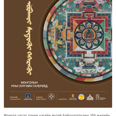
Монгол улсад орчин цагийн музей байгуулагдсаны 100 жилийн