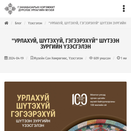
Блог
Үзэсгэлэн
"УРЛАХУЙ, ШҮТЭХҮЙ, ГЭГЭЭРЭХҮЙ" ШҮТЭЭН ЗУРГИЙН Ү
"УРЛАХУЙ, ШҮТЭХҮЙ, ГЭГЭЭРЭХҮЙ" ШҮТЭЭН
ЗУРГИЙН ҮЗЭСГЭЛЭН
2024-04-19
Музейн Сан Хөмрөгөөс, Үзэсгэлэн
609
уншсан
1
мину