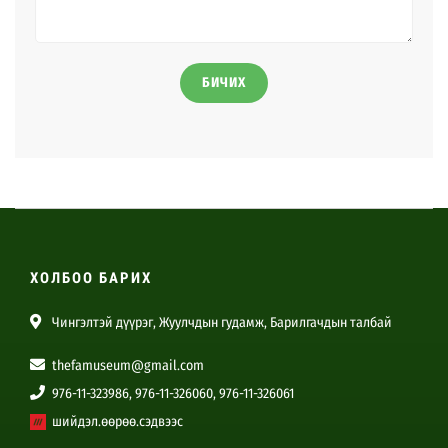
БИЧИХ
ХОЛБОО БАРИХ
Чингэлтэй дүүрэг, Жуулчдын гудамж, Барилгачдын талбай
thefamuseum@gmail.com
976-11-323986, 976-11-326060, 976-11-326061
шийдэл.өөрөө.сэдвээс