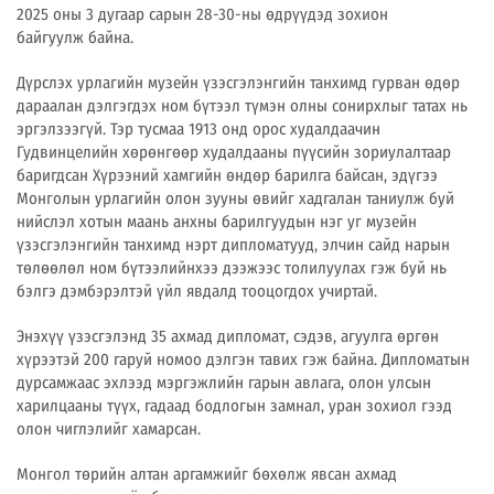
2025 оны 3 дугаар сарын 28-30-ны өдрүүдэд зохион
байгуулж байна.
Дүрслэх урлагийн музейн үзэсгэлэнгийн танхимд гурван өдөр
дараалан дэлгэгдэх ном бүтээл түмэн олны сонирхлыг татах нь
эргэлзээгүй. Тэр тусмаа 1913 онд орос худалдаачин
Гудвинцелийн хөрөнгөөр худалдааны пүүсийн зориулалтаар
баригдсан Хүрээний хамгийн өндөр барилга байсан, эдүгээ
Монголын урлагийн олон зууны өвийг хадгалан таниулж буй
нийслэл хотын маань анхны барилгуудын нэг уг музейн
үзэсгэлэнгийн танхимд нэрт дипломатууд, элчин сайд нарын
төлөөлөл ном бүтээлийнхээ дээжээс толилуулах гэж буй нь
бэлгэ дэмбэрэлтэй үйл явдалд тооцогдох учиртай.
Энэхүү үзэсгэлэнд 35 ахмад дипломат, сэдэв, агуулга өргөн
хүрээтэй 200 гаруй номоо дэлгэн тавих гэж байна. Дипломатын
дурсамжаас эхлээд мэргэжлийн гарын авлага, олон улсын
харилцааны түүх, гадаад бодлогын замнал, уран зохиол гээд
олон чиглэлийг хамарсан.
Монгол төрийн алтан аргамжийг бөхөлж явсан ахмад