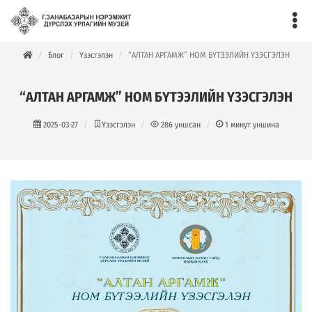
Блог
Үзэсгэлэн
“АЛТАН АРГАМЖ” НОМ БҮТЭЭЛИЙН ҮЗЭСГЭЛЭН
“АЛТАН АРГАМЖ” НОМ БҮТЭЭЛИЙН ҮЗЭСГЭЛЭН
2025-03-27
Үзэсгэлэн
286
уншсан
1
минут уншина