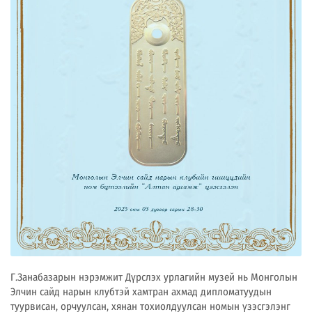
Г.Занабазарын нэрэмжит Дүрслэх урлагийн музей нь Монголын
Элчин сайд нарын клубтэй хамтран ахмад дипломатуудын
туурвисан, орчуулсан, хянан тохиолдуулсан номын үзэсгэлэнг