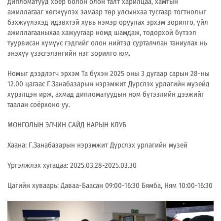
дипломатууд хоёр болон олон талт харилцаа, хамтын
ажиллагааг хөгжүүлэх замаар төр улсынхаа тусгаар тогтнолыг
бэхжүүлэхэд идэвхтэй хувь нэмэр оруулах эрхэм зорилго, үйл
ажиллагааныхаа хажуугаар номд шамдаж, тодорхой бүтээл
туурвисан хүмүүс гэдгийг олон нийтэд сурталчлан таниулах нь
энэхүү үзэсгэлэнгийн нэг зорилго юм.
Номыг дээдлэгч эрхэм Та бүхэн 2025 оны 3 дугаар сарын 28-ны
12.00 цагаас Г.Занабазарын нэрэмжит Дүрслэх урлагийн музейд
хүрэлцэн ирж, ахмад дипломатуудын ном бүтээлийн дээжийг
таалан соёрхоно уу.
МОНГОЛЫН ЭЛЧИН САЙД НАРЫН КЛУБ
Хаана: Г.Занабазарын нэрэмжит Дүрслэх урлагийн музей
Үргэлжлэх хугацаа: 2025.03.28-2025.03.30
Цагийн хуваарь: Даваа-Баасан 09:00-16:30 Бямба, Ням 10:00-16:30