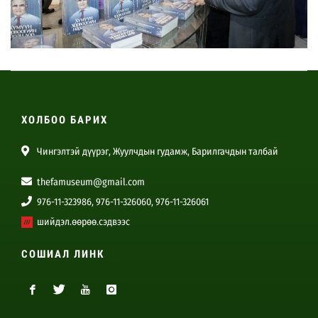
ХОЛБОО БАРИХ
Чингэлтэй дүүрэг, Жуулчдын гудамж, Барилгачдын талбай
thefamuseum@gmail.com
976-11-323986, 976-11-326060, 976-11-326061
шийдэл.өөрөө.сэдвээс
СОШИАЛ ЛИНК