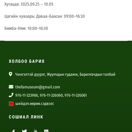
Хугацаа: 2025.09.25 – 10.05
Цагийн хуваарь: Даваа–Баасан: 09:00–16:30
Бямба–Ням: 10:00–16:30
ХОЛБОО БАРИХ
Чингэлтэй дүүрэг, Жуулчдын гудамж, Барилгачдын талбай
thefamuseum@gmail.com
976-11-323986, 976-11-326060, 976-11-326061
шийдэл.өөрөө.сэдвээс
СОШИАЛ ЛИНК