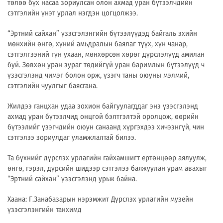
төлөө бүх насаа зориулсан олон ахмад уран бүтээлчдийн
сэтгэлийн үнэт урлал нэгдэн цогцолжээ.
“Эртний сайхан” үзэсгэлэнгийн бүтээлүүдэд байгаль эхийн
мөнхийн өнгө, хүний амьдралын баялаг түүх, хүн чанар,
сэтгэлгээний гүн ухаан, мөнхөрсөн хөрөг дүрслэлүүд амилан
буй. Зөвхөн уран зураг төдийгүй уран баримлын бүтээлүүд ч
үзэсгэлэнд чимэг болон орж, үзэгч таны оюуны мэлмий,
сэтгэлийн чуулгыг баясгана.
Жилдээ ганцхан удаа зохион байгуулагддаг энэ үзэсгэлэнд
ахмад уран бүтээлчид онцгой бэлтгэлтэй оролцож, өөрийн
бүтээлийг үзэгчдийн оюун санаанд хүргэхдээ хичээнгүй, чин
сэтгэлээ зориулдаг уламжлалтай билээ.
Та бүхнийг дүрслэх урлагийн гайхамшигт ертөнцөөр аялуулж,
өнгө, гэрэл, дүрсийн шидээр сэтгэлээ баяжуулан урам авахыг
“Эртний сайхан” үзэсгэлэнд урьж байна.
Хаана: Г.Занабазарын нэрэмжит Дүрслэх урлагийн музейн
үзэсгэлэнгийн танхимд