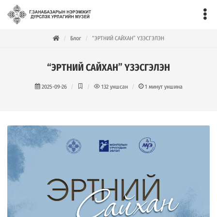
Блог
“ЭРТНИЙ САЙХАН” ҮЗЭСГЭЛЭН
“ЭРТНИЙ САЙХАН” ҮЗЭСГЭЛЭН
2025-09-26
132
уншсан
1
минут уншина