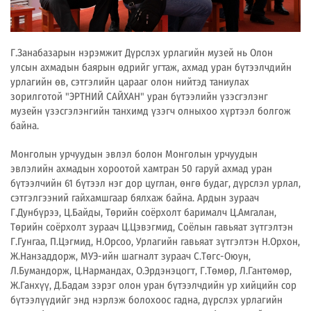
Г.Занабазарын нэрэмжит Дүрслэх урлагийн музей нь Олон
улсын ахмадын баярын өдрийг угтаж, ахмад уран бүтээлчдийн
урлагийн өв, сэтгэлийн царааг олон нийтэд таниулах
зорилготой "ЭРТНИЙ САЙХАН" уран бүтээлийн үзэсгэлэнг
музейн үзэсгэлэнгийн танхимд үзэгч олныхоо хүртээл болгож
байна.
Монголын урчуудын эвлэл болон Монголын урчуудын
эвлэлийн ахмадын хороотой хамтран 50 гаруй ахмад уран
бүтээлчийн 61 бүтээл нэг дор цуглан, өнгө будаг, дүрслэл урлал,
сэтгэлгээний гайхамшгаар бялхаж байна. Ардын зураач
Г.Дунбүрээ, Ц.Байды, Төрийн соёрхолт барималч Ц.Амгалан,
Төрийн соёрхолт зураач Ц.Цэвэгмид, Соёлын гавьяат зүтгэлтэн
Г.Гунгаа, П.Цэгмид, Н.Орсоо, Урлагийн гавьяат зүтгэлтэн Н.Орхон,
Ж.Нанзаддорж, МУЭ-ийн шагналт зураач С.Төгс-Оюун,
Л.Бумандорж, Ц.Нармандах, О.Эрдэнэцогт, Г.Төмөр, Л.Гантөмөр,
Ж.Ганхүү, Д.Бадам зэрэг олон уран бүтээлчдийн ур хийцийн сор
бүтээлүүдийг энд нэрлэж болохоос гадна, дүрслэх урлагийн