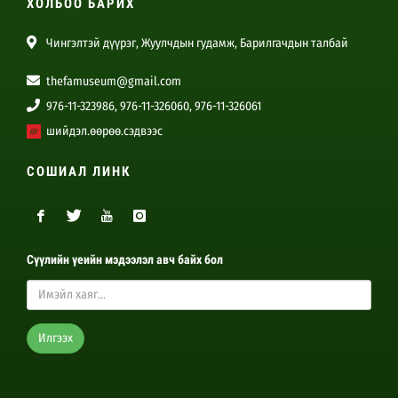
ХОЛБОО БАРИХ
Чингэлтэй дүүрэг, Жуулчдын гудамж, Барилгачдын талбай
thefamuseum@gmail.com
976-11-323986, 976-11-326060, 976-11-326061
шийдэл.өөрөө.сэдвээс
СОШИАЛ ЛИНК
Сүүлийн үеийн мэдээлэл авч байх бол
Илгээх