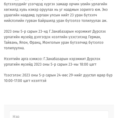
бүтээлүүдийг үзэгчдэд хүргэх замаар орчин үеийн урлагийн
хөгжилд хувь нэмэр оруулах нь уг наадмын зорилго юм. Энэ
удаагийн наадамд зургаан улсын нийт 23 уран бүтээлч
нийслэлийн гурван байршилд уран бүтээлээ толилуулах аж.
2023 оны 5-р сарын 23-нд Г.Занабазарын нэрэмжит Дүрслэх
урлагийн музейд дэлгэгдэх нээлтийн үзэсгэлэнд Герман,
Тайвань, Япон, Франц, Монголын уран бүтээлчид бүтээлээ
толилуулна.
Нээлтийн арга хэмжээ: Г.Занабазарын нэрэмжит Дүрслэх
урлагийн музейд 2023 оны 5-р сарын 23-ны 18:00 цагт
Үзэсгэлэн: 2023 оны 5-р сарын 24-өөс 29-нийг дуустал өдөр бүр
10:00-17:00 цагт нээлттэй