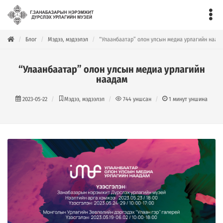
Блог
Мэдээ, мэдээлэл
“Улаанбаатар” олон улсын медиа урлагийн наад
“Улаанбаатар” олон улсын медиа урлагийн
наадам
2023-05-22
Мэдээ, мэдээлэл
744
уншсан
1
минут уншина