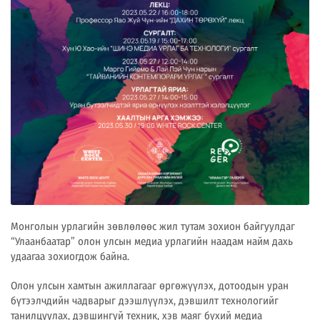
Монголын урлагийн зөвлөлөөс жил тутам зохион байгуулдаг
“Улаанбаатар” олон улсын медиа урлагийн наадам найм дахь
удаагаа зохиогдож байна.
Олон улсын хамтын ажиллагааг өргөжүүлэх, дотоодын уран
бүтээлчдийн чадварыг дээшлүүлэх, дэвшилт технологийг
танилцуулах, дэвшингүй техник, хэв маяг бүхий медиа