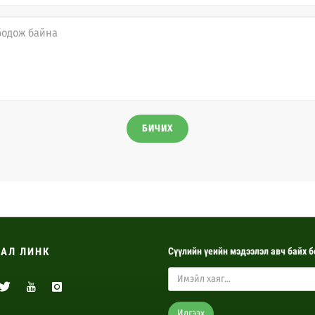
БИЧИХ
АЛ ЛИНК
Сүүлийн үеийн мэдээлэл авч байх б
Илгээх