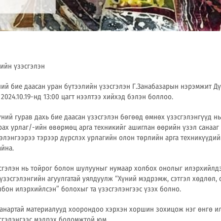
лийн үзэсгэлэн
ний бие даасан уран бүтээлийн үзэсгэлэн Г.Занабазарын нэрэмжит Д
2024.10.19-нд 13:00 цагт нээлтээ хийхэд бэлэн боллоо.
үний гурав дахь бие даасан үзэсгэлэн бөгөөд өмнөх үзэсгэлэнгүүд нь
урах урлаг/-ийн өвөрмөц арга техникийг ашиглан өөрийн үзэл санааг
гэлэнгээрээ тэрээр дүрслэх урлагийн олон төрлийн арга техникүүди
айна.
сгэлэн нь тойрог болон шулууныг нумаар холбох онолыг илэрхийлд
зэсгэлэнгийн агуулгатай уялдуулж “Хүний мэдрэмж, сэтгэл хөдлөл, 
лбон илэрхийлсэн” болохыг та үзэсгэлэнгээс үзэх болно.
чанартай материалууд хоорондоо хэрхэн хоршин зохицож нэг өнгө и
сгэлэнгээс мэдрэх боломжтой юм.