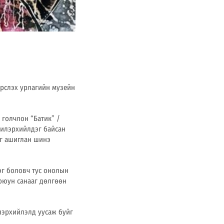
үрслэх урлагийн музейн
 голчлон “Батик” /
 илэрхийлдэг байсан
йг ашиглан шинэ
эг боловч тус онолын
оюун санааг дөлгөөн
лэрхийлэлд уусаж буйг