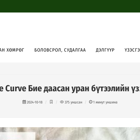
АН ХӨМРӨГ
БОЛОВСРОЛ, СУДАЛГАА
ДЭЛГҮҮР
ҮЗЭСГ
te Curve Бие даасан уран бүтээлийн үз
2024-10-18
375
уншсан
1
минут уншина