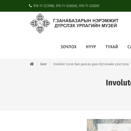
976-11-323986, 976-11-326060, 976-11-326061
ЗОЧЛОХ
НҮҮР
ТУХАЙ
С
Блог
Involute Curve Бие даасан уран бүтээлийн үзэсгэлэн
Involu