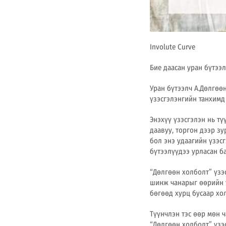
Involute Curve
Бие даасан уран бүтээ
Уран бүтээлч А.Дөлгөө
үзэсгэлэнгийн танхимд 
Энэхүү үзэсгэлэн нь тү
даавуу, торгон дээр з
бол энэ удаагийн үзэс
бүтээлүүдээ урласан б
“Дөлгөөн холболт” үзэ
шинж чанарыг өөрийн ү
бөгөөд хурц бусаар хо
Түүнчлэн тэс өөр мөн 
“Дөлгөөн холболт” үзэ