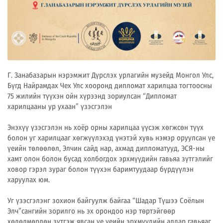
Г. Занабазарын нэрэмжит Дүрслэх урлагийн музейд Монгол Улс,
Бүгд Найрамдах Чех Улс хооронд дипломат харилцаа тогтоосны
75 жилийн түүхэн ойн хүрээнд зориулсан “Дипломат
харилцааны ур ухаан” үзэсгэлэн
Энэхүү үзэсгэлэн нь хоёр орны харилцаа үүсэж хөгжсөн түүх
болон уг харилцааг хөгжүүлэхэд үнэтэй хувь нэмэр оруулсан үе
үеийн төлөөлөл, Элчин сайд нар, ахмад дипломатууд, ЭСЯ-ны
хамт олон болон бусад холбогдох эрхмүүдийн гавьяа зүтгэлийг
ховор гэрэл зураг болон түүхэн баримтуудаар бүрдүүлэн
харуулах юм.
Уг үзэсгэлэнг зохион байгуулж байгаа “Шадар Түшээ Соёлын
Элч”сангийн зорилго нь эх орондоо нэр төртэйгөөр
хөдөлмөрлөн зүтгэж явсан үе үеийн эрхмүүдийн алдар гавьяаг