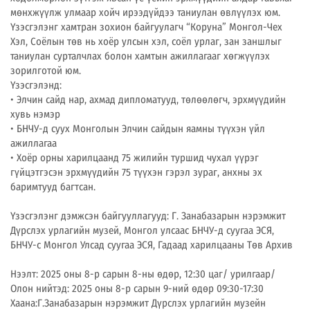
мөнхжүүлж улмаар хойч ирээдүйдээ таниулан өвлүүлэх юм.
Үзэсгэлэнг хамтран зохион байгуулагч “Коруна” Монгол-Чех
Хэл, Соёлын төв нь хоёр улсын хэл, соёл урлаг, зан заншлыг
таниулан сурталчлах болон хамтын ажиллагааг хөгжүүлэх
зорилготой юм.
Үзэсгэлэнд:
• Элчин сайд нар, ахмад дипломатууд, төлөөлөгч, эрхмүүдийн
хувь нэмэр
• БНЧУ-д суух Монголын Элчин сайдын яамны түүхэн үйл
ажиллагаа
• Хоёр орны харилцаанд 75 жилийн туршид чухал үүрэг
гүйцэтгэсэн эрхмүүдийн 75 түүхэн гэрэл зураг, анхны эх
баримтууд багтсан.
Үзэсгэлэнг дэмжсэн байгууллагууд: Г. Занабазарын нэрэмжит
Дүрслэх урлагийн музей, Монгол улсаас БНЧУ-д суугаа ЭСЯ,
БНЧУ-с Монгол Улсад суугаа ЭСЯ, Гадаад харилцааны Төв Архив
Нээлт: 2025 оны 8-р сарын 8-ны өдөр, 12:30 цаг/ урилгаар/
Олон нийтэд: 2025 оны 8-р сарын 9-ний өдөр 09:30-17:30
Хаана:Г.Занабазарын нэрэмжит Дүрслэх урлагийн музейн