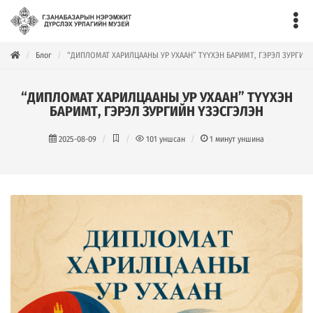
Блог
“ДИПЛОМАТ ХАРИЛЦААНЫ УР УХААН” ТҮҮХЭН БАРИМТ, ГЭРЭЛ ЗУРГИЙ
“ДИПЛОМАТ ХАРИЛЦААНЫ УР УХААН” ТҮҮХЭН
БАРИМТ, ГЭРЭЛ ЗУРГИЙН ҮЗЭСГЭЛЭН
2025-08-09
101
уншсан
1
минут уншина