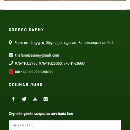
ХОЛБОО БАРИХ
Чингэлтэй дүүрэг, Жуулчдын гудамж, Барилгачдын талбай
thefamuseum@gmail.com
976-11-323986, 976-11-326060, 976-11-326061
шийдэл.өөрөө.сэдвээс
СОШИАЛ ЛИНК
Сүүлийн үеийн мэдээлэл авч байх бол