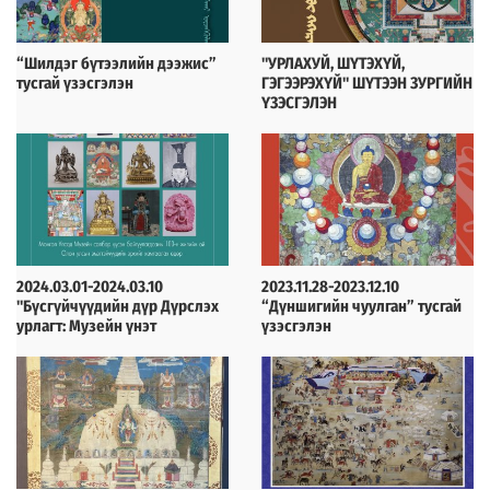
“Шилдэг бүтээлийн дээжис”
"УРЛАХУЙ, ШҮТЭХҮЙ,
тусгай үзэсгэлэн
ГЭГЭЭРЭХҮЙ" ШҮТЭЭН ЗУРГИЙН
ҮЗЭСГЭЛЭН
2024-12-02
2024-04-19
2024.03.01-2024.03.10
2023.11.28-2023.12.10
"Бүсгүйчүүдийн дүр Дүрслэх
“Дүншигийн чуулган” тусгай
урлагт: Музейн үнэт
үзэсгэлэн
цуглуулгаас” үзэсгэлэн
2024-02-28
2023-12-01