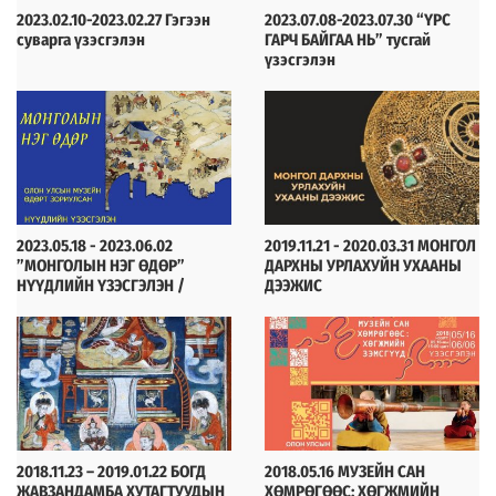
2023.02.10-2023.02.27 Гэгээн
2023.07.08-2023.07.30 “ҮРС
суварга үзэсгэлэн
ГАРЧ БАЙГАА НЬ” тусгай
үзэсгэлэн
2023-08-06
2023-07-07
2023.05.18 - 2023.06.02
2019.11.21 - 2020.03.31 МОНГОЛ
”МОНГОЛЫН НЭГ ӨДӨР”
ДАРХНЫ УРЛАХУЙН УХААНЫ
НҮҮДЛИЙН ҮЗЭСГЭЛЭН /
ДЭЭЖИС
ӨВӨРХАНГАЙ АЙМАГТ/
2023-05-05
2020-02-04
2018.11.23 – 2019.01.22 БОГД
2018.05.16 МУЗЕЙН САН
ЖАВЗАНДАМБА ХУТАГТУУДЫН
ХӨМРӨГӨӨС: ХӨГЖМИЙН