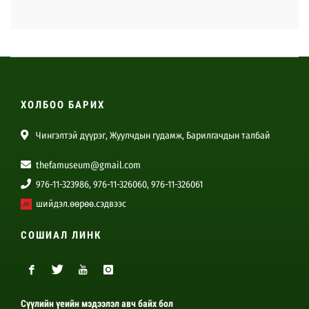
ХОЛБОО БАРИХ
Чингэлтэй дүүрэг, Жуулчдын гудамж, Барилгачдын талбай
thefamuseum@gmail.com
976-11-323986, 976-11-326060, 976-11-326061
шийдэл.өөрөө.сэдвээс
СОШИАЛ ЛИНК
Сүүлийн үеийн мэдээлэл авч байх бол