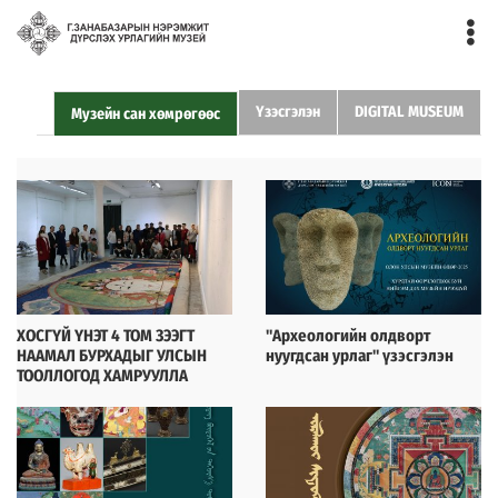
Үзэсгэлэн
DIGITAL MUSEUM
Музейн сан хөмрөгөөс
ХОСГҮЙ ҮНЭТ 4 ТОМ ЗЭЭГТ
"Археологийн олдворт
НААМАЛ БУРХАДЫГ УЛСЫН
нуугдсан урлаг" үзэсгэлэн
ТООЛЛОГОД ХАМРУУЛЛА
2026-05-07
2025-05-09