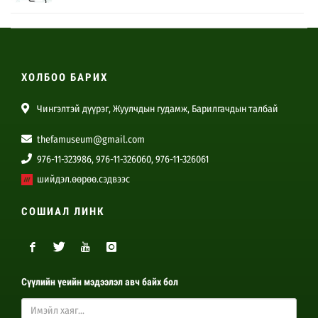
“Уламжлалт болон Орчин үеийн Танка зургийн хадгалалт,
хамгаалалт, сэргээн засварлалт” сургалт
2026-06-25
ХОЛБОО БАРИХ
“Уламжлалт болон Орчин үеийн Танка зураг, Бурханы дүр
дүрслэлийн хадгалалт, хамгаалалт, сэргээн засварлалт”
сэдэвт сургалт
Чингэлтэй дүүрэг, Жуулчдын гудамж, Барилгачдын талбай
2026-06-11
thefamuseum@gmail.com
ТУУРАЙН ЦУУРАЙ үзэсгэлэн
976-11-323986, 976-11-326060, 976-11-326061
2026-06-07
шийдэл.өөрөө.сэдвээс
"Соёлын үйлчилгээг хөгжлийн бэрхшээлтэй хүмүүст
СОШИАЛ ЛИНК
саадгүй хүргэх нь" сургалт
2026-06-02
Хүүхдийн_баяр
Сүүлийн үеийн мэдээлэл авч байх бол
2026-06-01