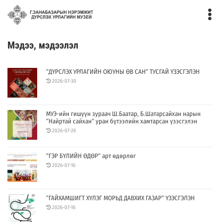
Мэдээ, мэдээлэл
“ДҮРСЛЭХ УРЛАГИЙН ОЮУНЫ ӨВ САН” ТУСГАЙ ҮЗЭСГЭЛЭН
2026-07-30
МУЭ-ийн гишүүн зураач Ш.Баатар, Б.Шатарсайхан нарын
“Найртай сайхан” уран бүтээлийн хамтарсан үзэсгэлэн
2026-07-26
“ГЭР БҮЛИЙН ӨДӨР” арт өдөрлөг
2026-07-16
“ГАЙХАМШИГТ ХҮЛЭГ МОРЬД ДАВХИХ ГАЗАР” ҮЗЭСГЭЛЭН
2026-07-16