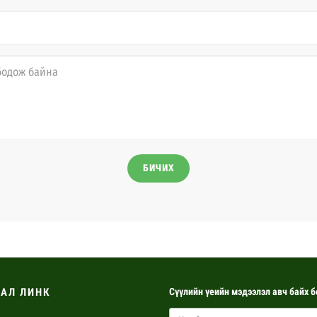
БИЧИХ
АЛ ЛИНК
Сүүлийн үеийн мэдээлэл авч байх б