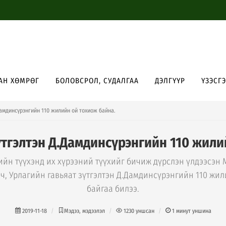
АН ХӨМРӨГ
БОЛОВСРОЛ, СУДАЛГАА
ДЭЛГҮҮР
ҮЗЭСГ
Дамдинсүрэнгийн 110 жилийн ой тохиож байна.
үтгэлтэн Д.Дамдинсүрэнгийн 110 жили
ийн түүхэнд их хүрээний түүхийг бичиж дүрслэн үлдээсэн
ч, Урлагийн гавьяат зүтгэлтэн Д.Дамдинсүрэнгийн 110 жи
байгаа билээ.
2019-11-18
Мэдээ, мэдээлэл
1230
уншсан
1
минут уншина