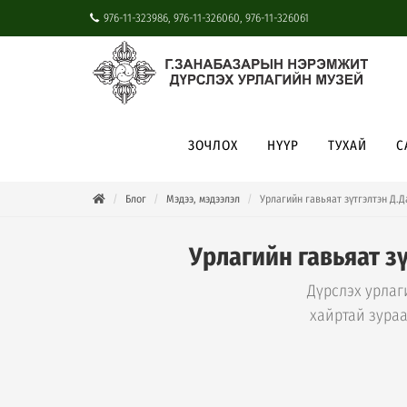
976-11-323986, 976-11-326060, 976-11-326061
ЗОЧЛОХ
НҮҮР
ТУХАЙ
С
Блог
Мэдээ, мэдээлэл
Урлагийн гавьяат зүтгэлтэн Д.
Урлагийн гавьяат з
Дүрслэх урлаг
хайртай зураа