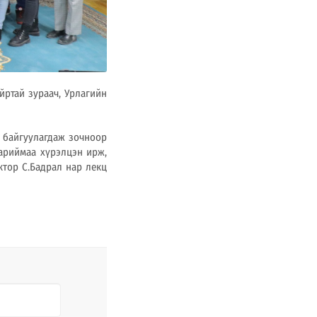
йртай зураач, Урлагийн
н байгуулагдаж зочноор
ариймаа хүрэлцэн ирж,
ктор С.Бадрал нар лекц