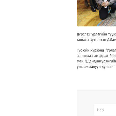
Дүрслэх урлагийн түүх
гавьяат зүтгэлтэн Д.Д
Тус ойн хүрээнд “Урла
аавынхаа амьдрал бол
мөн Д.Дамдинсүрэнгийн
уншиж халуун дулаан я