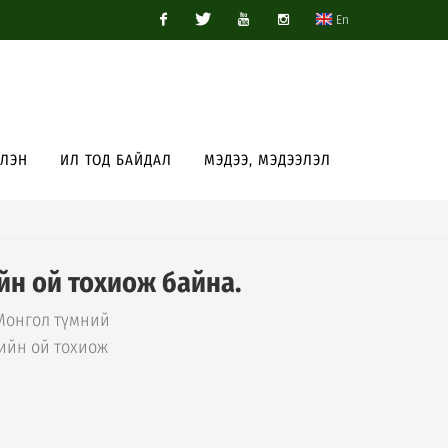
En
Facebook
Twitter
Youtube
Instagram
ЭЛЭН
ИЛ ТОД БАЙДАЛ
МЭДЭЭ, МЭДЭЭЛЭЛ
йн ой тохиож байна.
 Монгол түмний
лийн ой тохиож