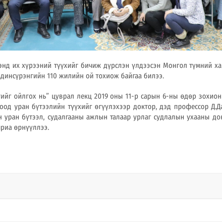
энд их хүрээний түүхийг бичиж дүрслэн үлдээсэн Монгол түмний ха
амдинсүрэнгийн 110 жилийн ой тохиож байгаа билээ.
гийг ойлгох нь” цуврал лекц 2019 оны 11-р сарын 6-ны өдөр зохио
оод уран бүтээлийн түүхийг өгүүлэхээр доктор, дэд профессор Д.Д
 уран бүтээл, судалгааны ажлын талаар урлаг судлалын ухааны до
риа өрнүүллээ.