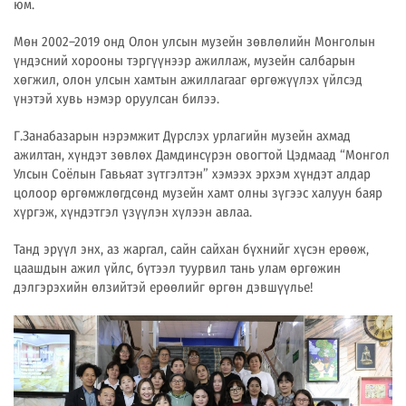
юм.
Мөн 2002–2019 онд Олон улсын музейн зөвлөлийн Монголын
үндэсний хорооны тэргүүнээр ажиллаж, музейн салбарын
хөгжил, олон улсын хамтын ажиллагааг өргөжүүлэх үйлсэд
үнэтэй хувь нэмэр оруулсан билээ.
Г.Занабазарын нэрэмжит Дүрслэх урлагийн музейн ахмад
ажилтан, хүндэт зөвлөх Дамдинсүрэн овогтой Цэдмаад “Монгол
Улсын Соёлын Гавьяат зүтгэлтэн” хэмээх эрхэм хүндэт алдар
цолоор өргөмжлөгдсөнд музейн хамт олны зүгээс халуун баяр
хүргэж, хүндэтгэл үзүүлэн хүлээн авлаа.
Танд эрүүл энх, аз жаргал, сайн сайхан бүхнийг хүсэн ерөөж,
цаашдын ажил үйлс, бүтээл туурвил тань улам өргөжин
дэлгэрэхийн өлзийтэй ерөөлийг өргөн дэвшүүлье!