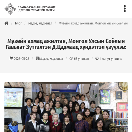
Блог
Мэдээ, мэдээлэл
Музейн ахмад ажилтан, Монгол Улсын Соёлын Гав
Музейн ахмад ажилтан, Монгол Улсын Соёлын
Гавьяат Зүтгэлтэн Д.Цэдмаад хүндэтгэл үзүүлэв:
2026-05-28
Мэдээ, мэдээлэл
63
уншсан
1
минут уншина