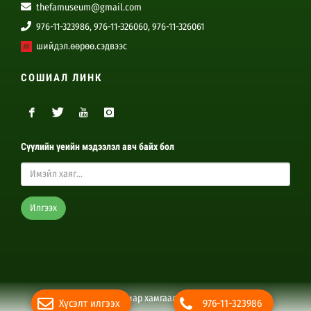
thefamuseum@gmail.com
976-11-323986, 976-11-326060, 976-11-326061
шийдэл.өөрөө.сэдвээс
СОШИАЛ ЛИНК
Сүүлийн үеийн мэдээлэл авч байх бол
Илгээх
Бүх эрх хуулиар хамгаалагдсан © 2024
Хүсэлт илгээх
976-11-323986