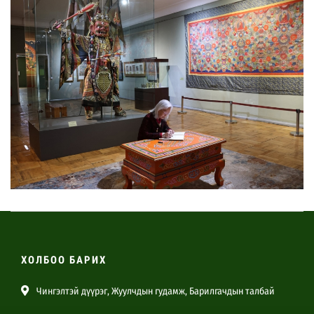
ХОЛБОО БАРИХ
Чингэлтэй дүүрэг, Жуулчдын гудамж, Барилгачдын талбай