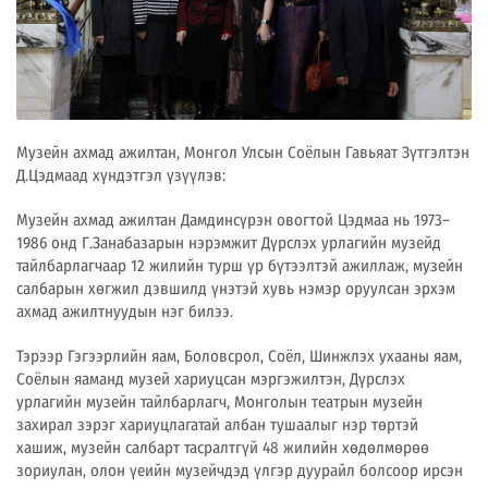
Музейн ахмад ажилтан, Монгол Улсын Соёлын Гавьяат Зүтгэлтэн
Д.Цэдмаад хүндэтгэл үзүүлэв:
Музейн ахмад ажилтан Дамдинсүрэн овогтой Цэдмаа нь 1973–
1986 онд Г.Занабазарын нэрэмжит Дүрслэх урлагийн музейд
тайлбарлагчаар 12 жилийн турш үр бүтээлтэй ажиллаж, музейн
салбарын хөгжил дэвшилд үнэтэй хувь нэмэр оруулсан эрхэм
ахмад ажилтнуудын нэг билээ.
Тэрээр Гэгээрлийн яам, Боловсрол, Соёл, Шинжлэх ухааны яам,
Соёлын яаманд музей хариуцсан мэргэжилтэн, Дүрслэх
урлагийн музейн тайлбарлагч, Монголын театрын музейн
захирал зэрэг хариуцлагатай албан тушаалыг нэр төртэй
хашиж, музейн салбарт тасралтгүй 48 жилийн хөдөлмөрөө
зориулан, олон үеийн музейчдэд үлгэр дуурайл болсоор ирсэн