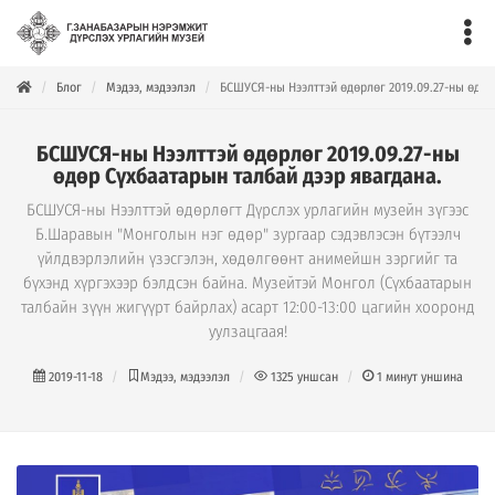
Блог
Мэдээ, мэдээлэл
БСШУСЯ-ны Нээлттэй өдөрлөг 2019.09.27-ны өдөр
БСШУСЯ-ны Нээлттэй өдөрлөг 2019.09.27-ны
өдөр Сүхбаатарын талбай дээр явагдана.
БСШУСЯ-ны Нээлттэй өдөрлөгт Дүрслэх урлагийн музейн зүгээс
Б.Шаравын "Монголын нэг өдөр" зургаар сэдэвлэсэн бүтээлч
үйлдвэрлэлийн үзэсгэлэн, хөдөлгөөнт анимейшн зэргийг та
бүхэнд хүргэхээр бэлдсэн байна. Музейтэй Монгол (Сүхбаатарын
талбайн зүүн жигүүрт байрлах) асарт 12:00-13:00 цагийн хооронд
уулзацгаая!
2019-11-18
Мэдээ, мэдээлэл
1325
уншсан
1
минут уншина