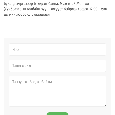
бүхэнд хүргэхээр бэлдсэн байна. Музейтэй Монгол
(Сүхбаатарын талбайн зүүн жигүүрт байрлах) асарт 12:00-13:00
цагийн хооронд уулзацгаая!