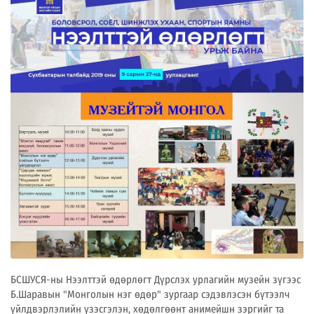
БСШУСЯ-ны Нээлттэй өдөрлөгт Дүрслэх урлагийн музейн зүгээс
Б.Шаравын "Монголын нэг өдөр" зургаар сэдэвлэсэн бүтээлч
үйлдвэрлэлийн үзэсгэлэн, хөдөлгөөнт анимейшн зэргийг та